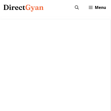
Skip
Menu
to
content