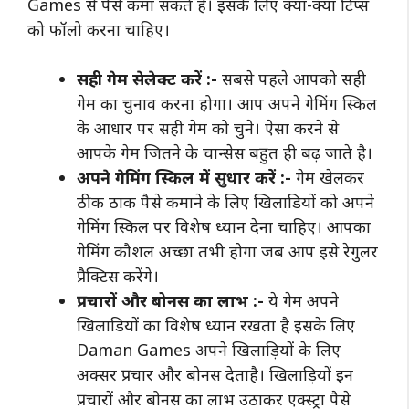
Games से पैसे कमा सकते है। इसके लिए क्या-क्या टिप्स
को फॉलो करना चाहिए।
सही गेम सेलेक्ट करें :-
सबसे पहले आपको सही
गेम का चुनाव करना होगा। आप अपने गेमिंग स्किल
के आधार पर सही गेम को चुने। ऐसा करने से
आपके गेम जितने के चान्सेस बहुत ही बढ़ जाते है।
अपने गेमिंग स्किल में सुधार करें :-
गेम खेलकर
ठीक ठाक पैसे कमाने के लिए खिलाडियों को अपने
गेमिंग स्किल पर विशेष ध्यान देना चाहिए। आपका
गेमिंग कौशल अच्छा तभी होगा जब आप इसे रेगुलर
प्रैक्टिस करेंगे।
प्रचारों और बोनस का लाभ :-
ये गेम अपने
खिलाडियों का विशेष ध्यान रखता है इसके लिए
Daman Games अपने खिलाड़ियों के लिए
अक्सर प्रचार और बोनस देताहै। खिलाड़ियों इन
प्रचारों और बोनस का लाभ उठाकर एक्स्ट्रा पैसे