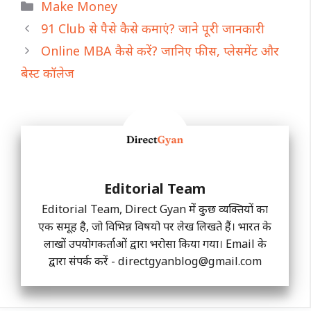
Categories
Make Money
91 Club से पैसे कैसे कमाएं? जाने पूरी जानकारी
Online MBA कैसे करें? जानिए फीस, प्लेसमेंट और
बेस्ट कॉलेज
Editorial Team
Editorial Team, Direct Gyan में कुछ व्यक्तियों का
एक समूह है, जो विभिन्न विषयो पर लेख लिखते हैं। भारत के
लाखों उपयोगकर्ताओं द्वारा भरोसा किया गया। Email के
द्वारा संपर्क करें -
directgyanblog@gmail.com