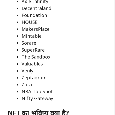
Axie Infinity
Decentraland
Foundation
HOUSE
MakersPlace
Mintable
Sorare
SuperRare
The Sandbox
Valuables
Venly
Zeptagram
Zora
NBA Top Shot
Nifty Gateway
NFT का भविष्य क्या है?