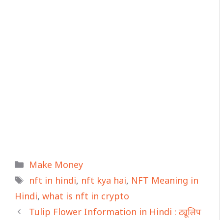
Categories
Make Money
Tags
nft in hindi
,
nft kya hai
,
NFT Meaning in
Hindi
,
what is nft in crypto
Tulip Flower Information in Hindi : ट्यूलिप