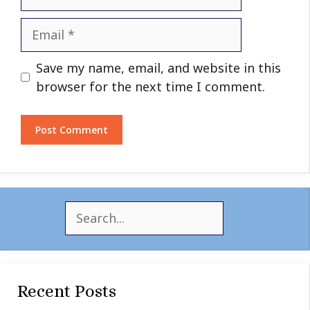
Email
Website
Save my name, email, and website in this
browser for the next time I comment.
S
e
a
r
c
Recent Posts
h