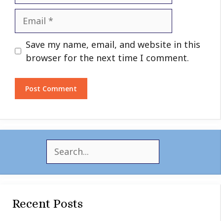
Email
Website
Save my name, email, and website in this
browser for the next time I comment.
S
e
a
r
c
Recent Posts
h