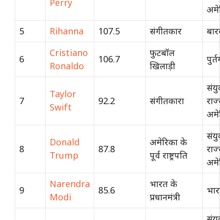
Perry
अमे
5
Rihanna
107.5
संगीतकार
बार
Cristiano
फुटबॉल
6
106.7
पुर्
Ronaldo
खिलाड़ी
संयु
Taylor
7
92.2
संगीतकारा
राज
Swift
अमे
संयु
Donald
अमेरिका के
8
87.8
राज
Trump
पूर्व राष्ट्रपति
अमे
Narendra
भारत के
9
85.6
भा
Modi
प्रधानमंत्री
संयु