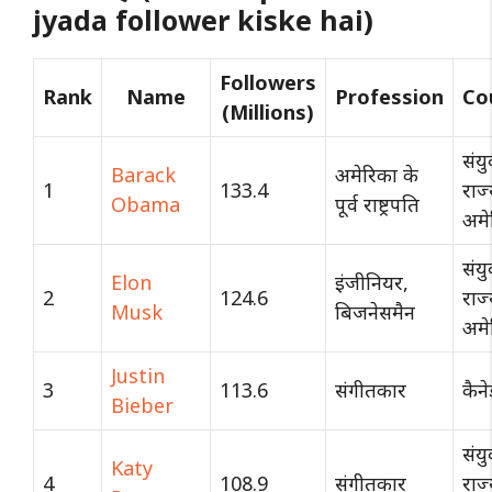
jyada follower kiske hai)
Followers
Rank
Name
Profession
Co
(Millions)
संयु
Barack
अमेरिका के
1
133.4
राज
Obama
पूर्व राष्ट्रपति
अमे
संयु
Elon
इंजीनियर,
2
124.6
राज
Musk
बिजनेसमैन
अमे
Justin
3
113.6
संगीतकार
कैने
Bieber
संयु
Katy
4
108.9
संगीतकार
राज